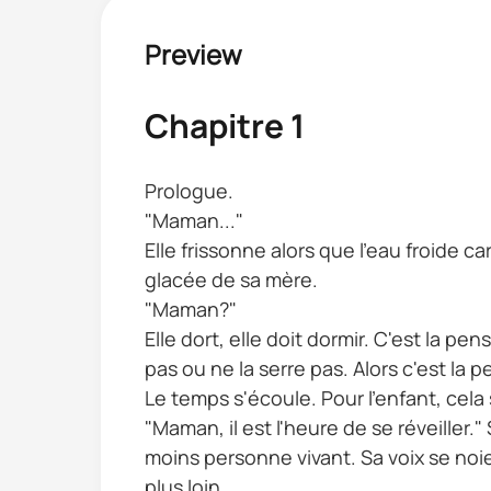
"Pourquoi ne voudrais-je pas ?" Répon
Preview
"Parce que... je suis indésirable pou
Chapitre 1
"Les hommes ? Ce ne sont pas des homm
Je frissonne, une sensation brûlante
Prologue.
"Maman..."
Elle frissonne alors que l'eau froide c
glacée de sa mère.
"Maman?"
Elle dort, elle doit dormir. C'est la pe
pas ou ne la serre pas. Alors c'est la 
Le temps s'écoule. Pour l'enfant, cela
"Maman, il est l'heure de se réveiller."
moins personne vivant. Sa voix se noie 
plus loin.