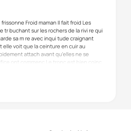
te frissonne Froid maman Il fait froid Les
 tr buchant sur les rochers de la rivi re qui
garde sa m re avec inqui tude craignant
t elle voit que la ceinture en cuir au
apidement attach avant qu'elles ne se
tifice ont commenc Le tronc est bien coinc