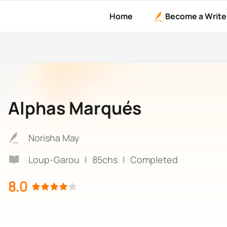
Home
Become a Write
Alphas Marqués
Norisha May
Loup-Garou
|
85chs
|
Completed
8.0