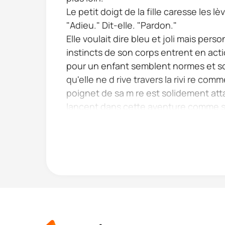
Le petit doigt de la fille caresse les l
"Adieu." Dit-elle. "Pardon."
Elle voulait dire bleu et joli mais perso
instincts de son corps entrent en actio
pour un enfant semblent normes et son
qu'elle ne d rive travers la rivi re com
poignet de sa m re est solidement att
lancent dans cette aventure comme sa 
sur le c t de la rivi re donc la m re devr