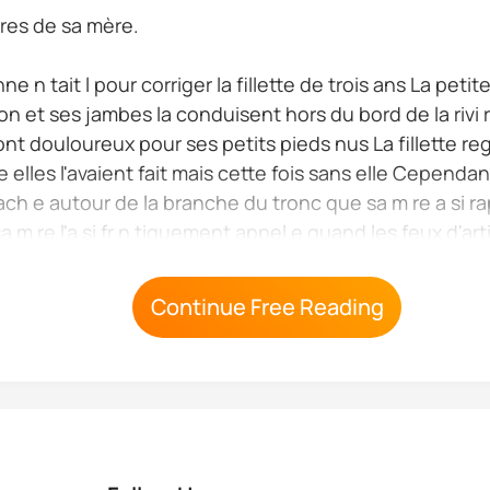
èvres de sa mère.
nne n tait l pour corriger la fillette de trois ans La peti
n et ses jambes la conduisent hors du bord de la rivi re
t douloureux pour ses petits pieds nus La fillette re
me elles l'avaient fait mais cette fois sans elle Cependan
ach e autour de la branche du tronc que sa m re a si r
m re l'a si fr n tiquement appel e quand les feux d'ar
ait tre en s curit n'est-ce pas Les...
Continue Free Reading