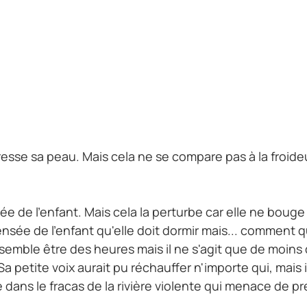
d-il.
r les hommes de ma meute."
es. Tu n'as eu affaire qu'à des garçons... Je ne suis
 au fond de mon estomac.
aresse sa peau. Mais cela ne se compare pas à la froide
nsée de l'enfant. Mais cela la perturbe car elle ne bouge
pensée de l'enfant qu'elle doit dormir mais... comment 
 semble être des heures mais il ne s'agit que de moins
 Sa petite voix aurait pu réchauffer n'importe qui, mais
dans le fracas de la rivière violente qui menace de pre