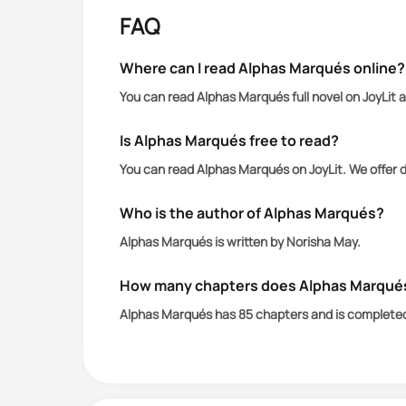
"Alexis ?"
FAQ
"Cass..." murmure-t-il.
Where can I read Alphas Marqués online?
You can read Alphas Marqués full novel on JoyLit 
"Que... que fais-tu, Alexis ?"
Is Alphas Marqués free to read?
"Tu veux être insolente avec moi ?" De
You can read Alphas Marqués on JoyLit. We offer 
"Q-quoi ?"
Who is the author of Alphas Marqués?
Alphas Marqués is written by Norisha May.
Mes lèvres tremblent.
How many chapters does Alphas Marqué
Ses yeux se posent sur mes lèvres. "Je
Alphas Marqués has 85 chapters and is complete
"Pourquoi... voudrais-tu ?"