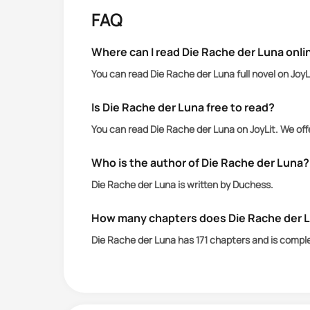
Aber kann ein Omega alle Übel auf d
FAQ
Männern, die sie beide liebt, aber vo
Where can I read Die Rache der Luna onli
You can read Die Rache der Luna full novel on Joy
Is Die Rache der Luna free to read?
You can read Die Rache der Luna on JoyLit. We off
Who is the author of Die Rache der Luna?
Die Rache der Luna is written by Duchess.
How many chapters does Die Rache der 
Die Rache der Luna has 171 chapters and is compl