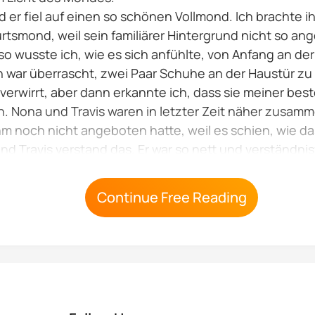
d er fiel auf einen so schönen Vollmond. Ich brachte
tsmond, weil sein familiärer Hintergrund nicht so ang
o wusste ich, wie es sich anfühlte, von Anfang an de
Ich war überrascht, zwei Paar Schuhe an der Haustür z
verwirrt, aber dann erkannte ich, dass sie meiner be
 Nona und Travis waren in letzter Zeit näher zusamm
hm noch nicht angeboten hatte, weil es schien, wie da
nd Travis verstand das. Er war so nett und verständnisv
Continue Free Reading