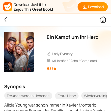
Download JoyLit to
Download
Enjoy This Great Book!
Ein Kampf um ihr Herz
Lady Dynasty
Milliardär / 92chs / Completed
8.0
Synopsis
Freunde werden Liebende
Erste Liebe
Wiedervereinig
Alicia Young war schon immer in Xavier Monterio,
einen engen Freund der Familie, verliebt, aber Xavier