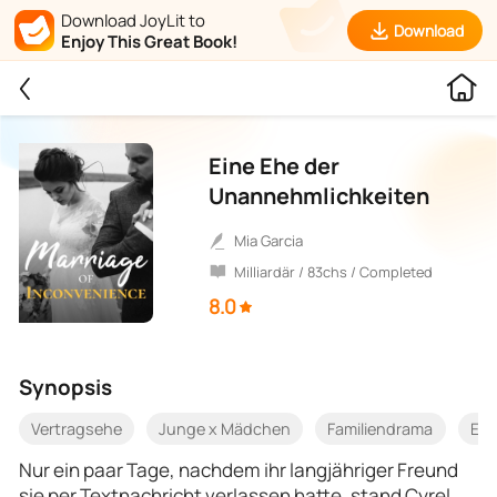
Download JoyLit to
Download
Enjoy This Great Book!
Eine Ehe der
Unannehmlichkeiten
Mia Garcia
Milliardär / 83chs / Completed
8.0
Synopsis
Vertragsehe
Junge x Mädchen
Familiendrama
Eh
Nur ein paar Tage, nachdem ihr langjähriger Freund
sie per Textnachricht verlassen hatte, stand Cyrel