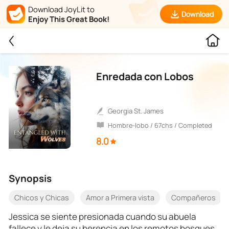
Download JoyLit to
Download
Enjoy This Great Book!
Enredada con Lobos
Georgia St. James
Hombre-lobo / 67chs / Completed
8.0
Synopsis
Chicos y Chicas
Amor a Primera vista
Compañeros
Jessica se siente presionada cuando su abuela
fallece y le deja su herencia en los remotos bosques