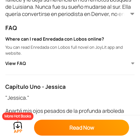
de Luisiana. Nunca fue su sueño mudarse al sur. Ella
quería convertirse en periodista en Denver, no en las
colinas del pantano. Sin embargo, para honrar a su
FAQ
abuela, se muda a la pintoresca mansión enclavada
en el bosque. Allí es recibida por su primo, Jacob, y
Where can I read Enredada con Lobos online?
sus extraños y apuestos amigos. No es hasta que se
You can read Enredada con Lobos full novel on JoyLit app and
ve atrapada en medio de sus secretos que se da
website.
cuenta de que es la clave para su supervivencia y
View FAQ
que uno de sus amigos ha estado apareciendo en
sus sueños durante meses.
Capítulo Uno - Jessica
"Jessica."
Aparté mis ojos pesados de la profunda arboleda
More Hot Books
detrás de la finca de mi abuela.
Read Now
Hacía semanas que no tenía una buena noche de