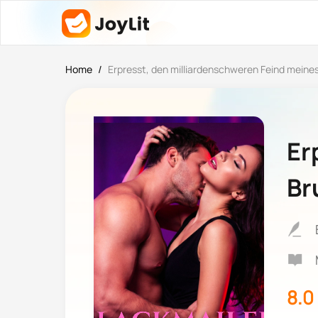
Home
/
Erpresst, den milliardenschweren Feind meines
Er
Br
8.0