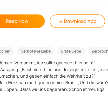
Read Now
Download App
dchen
Verbotene Liebe
Erste Liebe
Zerbroch
man. Verdammt, ich sollte gar nicht hier sein!“
sgang. „Er ist nicht hier, und du sagst mir nicht, ich 
zumachen, und geben einfach die Wahrheit zu?“
Mein Herz hämmert gegen meine Brust. „Und die wäre?
e Lippen. „Dass wir uns begehren. Schon immer. Egal, w
nen geküsst, von dem ich hätte die Finger lassen soll