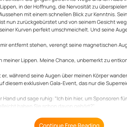
Lippen, in der Hoffnung, die Nervosität zu überspiele
ussehen mit einem schnellen Blick zur Kenntnis. Sein
 ist nun zurückgebürstet und von seinem Gesicht weg.
seiner Kurven perfekt umschmeichelt. Und seine Auge
 mir entfernt stehen, verengt seine magnetischen Auge
ken meiner Lippen. Meine Chance, unbemerkt zu entko
t er, während seine Augen über meinen Körper wandern
 auf diesem exklusiven Gala-Event, das nur die Superrei
r Hand und sage ruhig: "Ich bin hier, um Sponsoren fü
ielleicht haben Sie schon davon gehört?"
Continue Free Reading