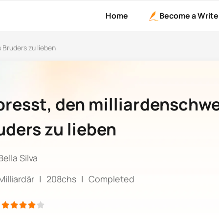
Home
Become a Write
 Bruders zu lieben
presst, den milliardenschw
uders zu lieben
Bella Silva
Milliardär
|
208chs
|
Completed