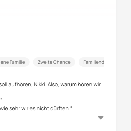
ene Familie
Zweite Chance
Familiendrama
V
soll aufhören, Nikki. Also, warum hören wir
“
ie sehr wir es nicht dürften.“
en – meines Bruders besten Freund, Roman