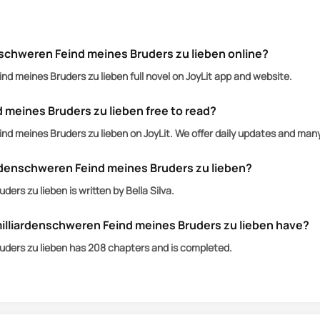
unserem Leben und ist irgendwie zu der Person gewor
n.
 ihn auf einer vornehmen Gala zu treffen, wo ich ger
nschweren Feind meines Bruders zu lieben online?
kleidet in einen lächerlich teuren Anzug und nur so 
nd meines Bruders zu lieben full novel on JoyLit app and website.
in. Aber es gibt einen Haken:
 und in dem Moment, als sich unsere Blicke treffen, w
d meines Bruders zu lieben free to read?
.
nd meines Bruders zu lieben on JoyLit. We offer daily updates and man
d meines Bruders, und zwischen uns gibt es diese una
will.
ardenschweren Feind meines Bruders zu lieben?
, als ich mir je hätte vorstellen können, und manche 
ers zu lieben is written by Bella Silva.
könnte mein Leben auf eine Art zerstören, mit der ich
illiardenschweren Feind meines Bruders zu lieben have?
ßen.
uders zu lieben has 208 chapters and is completed.