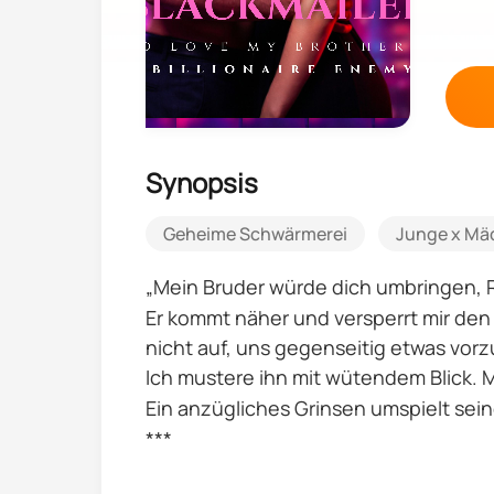
Synopsis
Geheime Schwärmerei
Junge x Mä
„Mein Bruder würde dich umbringen, Ro
Er kommt näher und versperrt mir den Au
nicht auf, uns gegenseitig etwas vor
Ich mustere ihn mit wütendem Blick. 
Ein anzügliches Grinsen umspielt sein
***
Vor zehn Jahren habe ich fast den Ei