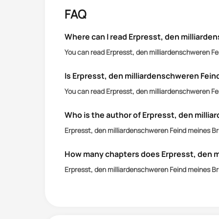
Hayes. Aber dann verschwand er aus 
FAQ
Ich habe ihn seit Jahren nicht gesehe
Am allerwenigsten hätte ich erwartet,
Where can I read Erpresst, den milliarde
Wohltätigkeitsorganisation treffe, ge
You can read Erpresst, den milliardenschweren Fei
er die Antwort auf all meine Gebete se
Ich dürfte ihm nicht mal nahe kommen,
Is Erpresst, den milliardenschweren Fein
meines ganzen Lebens gemacht habe
You can read Erpresst, den milliardenschweren Fei
Er ist schließlich der Ex-beste Freun
Wahrheit, die keiner von uns zugeben 
Who is the author of Erpresst, den milli
Aber manche Wahrheiten sind düsterer
Erpresst, den milliardenschweren Feind meines Brud
sich darauf einzulassen. Dieser Mann 
Und das Schlimmste?
How many chapters does Erpresst, den m
Ich werde jede Sekunde davon genie
Erpresst, den milliardenschweren Feind meines Br