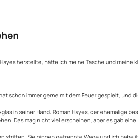
sehen
an Hayes herstellte, hätte ich meine Tasche und mein
hat schon immer gerne mit dem Feuer gespielt, und dies
kyglas in seiner Hand. Roman Hayes, der ehemalige b
hen. Das mag nicht viel erscheinen, aber es gab eine Z
on stritten. Sie gingen getrennte Wege und ich habe 