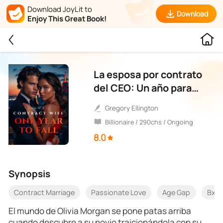
Download JoyLit to
Download
Enjoy This Great Book!
La esposa por contrato
del CEO: Un año para
enamorarse
Gregory Ellington
Billionaire / 290chs / Ongoing
8.0
Synopsis
Contract Marriage
Passionate Love
Age Gap
BxG
El mundo de Olivia Morgan se pone patas arriba
cuando descubre a su novio traicionándola con su