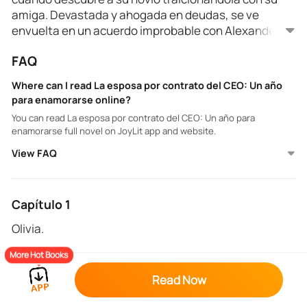
amiga. Devastada y ahogada en deudas, se ve
envuelta en un acuerdo improbable con Alexander
Carter, el frío y calculador director ejecutivo de
FAQ
Carter Enterprises. A cambio de un matrimonio de
conveniencia por un año, Olivia recibe el dinero que
Where can I read La esposa por contrato del CEO: Un año
necesita desesperadamente, y un ascenso que
para enamorarse online?
nunca esperó. Pero a medida que su relación fingida
You can read La esposa por contrato del CEO: Un año para
difumina las líneas entre los negocios y el placer,
enamorarse full novel on JoyLit app and website.
Olivia se encuentra dividida entre el hombre que le
View FAQ
ofrece todo y el rival de negocios que quiere su
corazón. En un mundo donde la traición está a la
vuelta de la esquina y el deseo arde con fuerza, Olivia
debe navegar sus emociones, su carrera y un
Capítulo 1
peligroso juego de poder, pasión y secretos. ¿Podrá
Olivia.
mantener su corazón protegido mientras se hunde
en la red de lujuria y amor de un multimillonario? ¿O
More Hot Books
Me desplomé contra el asiento del pasajero mientras
se derretirá el frío corazón de Alexander en el calor
el coche de Ryan cruzaba las calles bordeadas de
Read Now
de su innegable química?
palmeras de Los Ángeles.