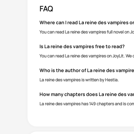
roi des vampires demande à chaque Al
FAQ
représenter sa meute. Elle ne peut pas
est loin d'être préparée lorsqu'elle 
Where can I read La reine des vampires o
Et pas n'importe quel vampire ordinaire,
You can read La reine des vampires full novel on J
Is La reine des vampires free to read?
You can read La reine des vampires on JoyLit. We 
Who is the author of La reine des vampir
La reine des vampires is written by Hestia.
How many chapters does La reine des va
La reine des vampires has 149 chapters and is co