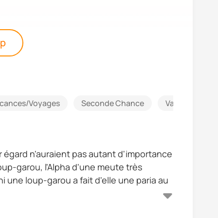
pp
cances/Voyages
Seconde Chance
Vampire
ur égard n'auraient pas autant d'importance
loup-garou, l'Alpha d'une meute très
ni une loup-garou a fait d'elle une paria au
es projets sont mis en suspens lorsque le