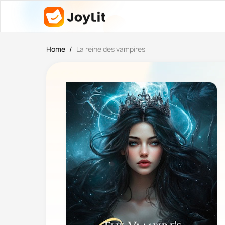
Home
/
La reine des vampires