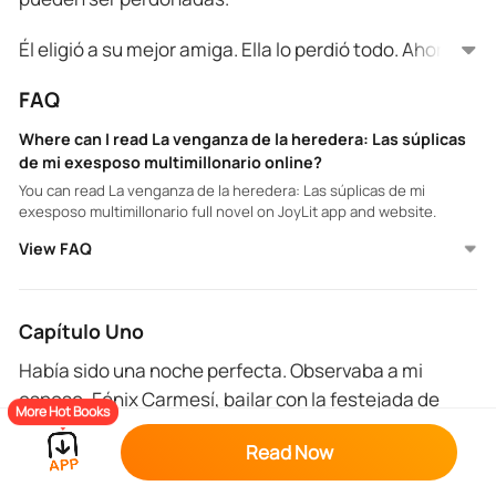
Él eligió a su mejor amiga. Ella lo perdió todo. Ahora
ha vuelto: más poderosa, más decidida y con un
FAQ
imperio al alcance de la mano.
Where can I read La venganza de la heredera: Las súplicas
—
de mi exesposo multimillonario online?
You can read La venganza de la heredera: Las súplicas de mi
Elizabeth Stone había amado a un solo hombre:
exesposo multimillonario full novel on JoyLit app and website.
Crimson Phoenix. Pero tras seis años de dicha
View FAQ
juntos, él salió de su vida. En cuestión de meses,
estaba comprometido con su mejor amiga.
Ahora, cuatro años después, Elizabeth creía haber
Capítulo Uno
escapado del escándalo que la convirtió en la mujer
Había sido una noche perfecta. Observaba a mi
más odiada de la ciudad de Flintstone. Sin embargo,
esposo, Fénix Carmesí, bailar con la festejada de
regresa como la heredera de una enorme cadena de
More Hot Books
cumpleaños —mi amiga Celestina— mientras
resorts y hoteles. Su exmarido vuelve, suplicando su
Pero ¿puede realmente perdonar al hombre que fue
Read Now
disfrutaba de una copa de champán. Su brazo
perdón.
la razón por la que perdió a su bebé?
estaba envuelto alrededor de su cintura, y se movían