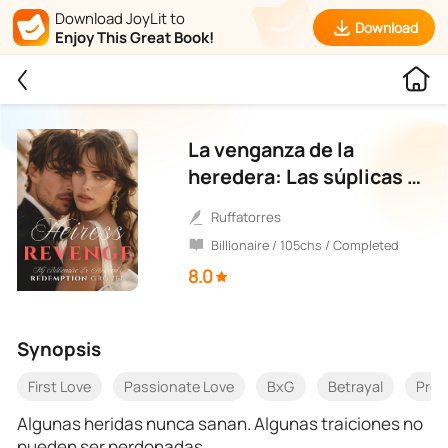
Download JoyLit to
Download
Enjoy This Great Book!
La venganza de la
heredera: Las súplicas de
mi exesposo
ruffatorres
multimillonario
Billionaire / 105chs / Completed
8.0
Synopsis
First Love
Passionate Love
BxG
Betrayal
Pre
Algunas heridas nunca sanan. Algunas traiciones no
pueden ser perdonadas.