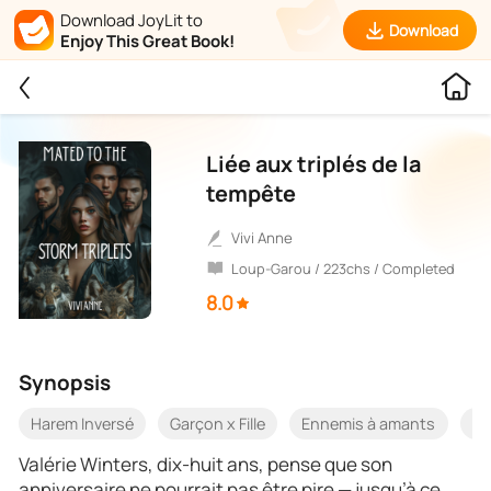
Download JoyLit to
Download
Enjoy This Great Book!
Liée aux triplés de la
tempête
Vivi Anne
Loup-Garou / 223chs / Completed
8.0
Synopsis
Harem Inversé
Garçon x Fille
Ennemis à amants
A
Valérie Winters, dix-huit ans, pense que son
anniversaire ne pourrait pas être pire — jusqu’à ce