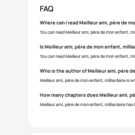
Alors qu’ils tentent de co-élever leur
FAQ
leur chemin, Mia et Jake pourront-ils 
Where can I read Meilleur ami, père de mon
You can read Meilleur ami, père de mon enfant, mill
Is Meilleur ami, père de mon enfant, millia
You can read Meilleur ami, père de mon enfant, mil
Who is the author of Meilleur ami, père de
Meilleur ami, père de mon enfant, milliardaire is 
How many chapters does Meilleur ami, pèr
Meilleur ami, père de mon enfant, milliardaire ha