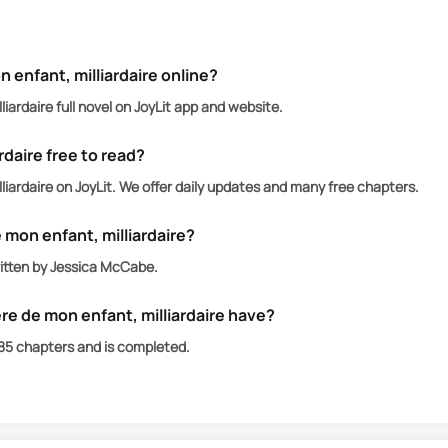
 enfant, d’anciens sentiments refont surface. Mais avec
surmonter leur passé et se battre pour leur avenir ?
 enfant, milliardaire online?
iardaire full novel on JoyLit app and website.
rdaire free to read?
liardaire on JoyLit. We offer daily updates and many free chapters.
 mon enfant, milliardaire?
written by Jessica McCabe.
e de mon enfant, milliardaire have?
s 85 chapters and is completed.