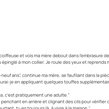
a coiffeuse et vois ma mère debout dans l'embrasure de
épinglé à mon collier. Je roule des yeux et reprends 
ix-neuf ans", continue ma mère, se faufilant dans la pièc
murai-je en appliquant quelques touffes supplémentai
ia, c'est pratiquement une adulte."
me penchant en arrière et clignant des cils pour vérifi
rtant, tu es toujours là, à vivre à la maison."