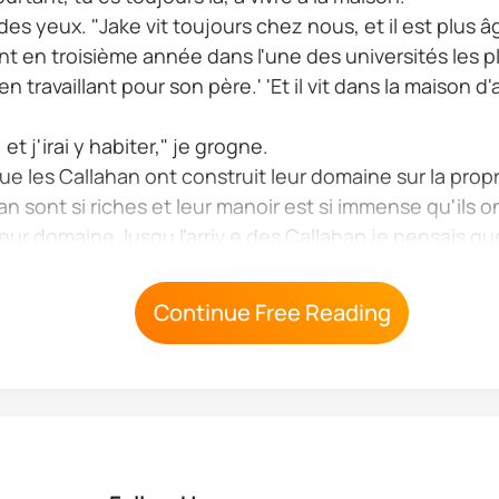
 des yeux. "Jake vit toujours chez nous, et il est plus
t en troisième année dans l'une des universités les pl
 travaillant pour son père.' 'Et il vit dans la maison 
t j'irai y habiter," je grogne.
 les Callahan ont construit leur domaine sur la propri 
sont si riches et leur manoir est si immense qu'ils on
eur domaine Jusqu l'arriv e des Callahan je pensais qu
e six chambres toute ma vie et j'ai vu comment les ye
Continue Free Reading