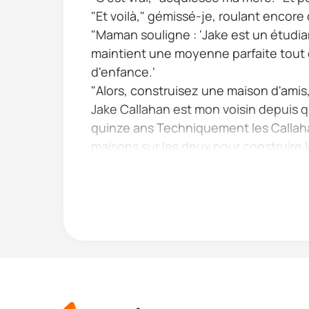
"Et voilà," gémissé-je, roulant encore
"Maman souligne : 'Jake est un étudian
maintient une moyenne parfaite tout en
d'enfance.'
"Alors, construisez une maison d'amis, e
Jake Callahan est mon voisin depuis que
quinze ans Techniquement les Callahan 
maisons sur les deux pour construire l
notre maison d'inspiration n o-grecqu