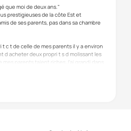
 âgé que moi de deux ans."
us prestigieuses de la côte Est et
d'amis de ses parents, pas dans sa chambre
t c t de celle de mes parents il y a environ
t d acheter deux propri t s d molissant les
e mes parents taient riches J'ai grandi dans
ux de mes...