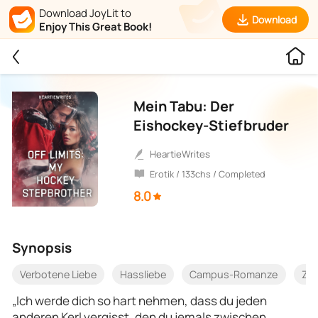
Download JoyLit to
Download
Enjoy This Great Book!
Mein Tabu: Der
Eishockey-Stiefbruder
HeartieWrites
Erotik / 133chs / Completed
8.0
Synopsis
Verbotene Liebe
Hassliebe
Campus-Romanze
Zer
„Ich werde dich so hart nehmen, dass du jeden
anderen Kerl vergisst, den du jemals zwischen