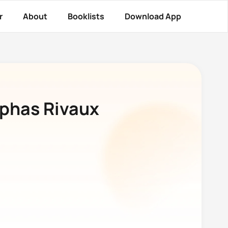
r
About
Booklists
Download App
lphas Rivaux