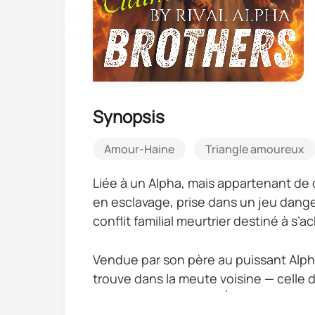
Synopsis
Amour-Haine
Triangle amoureux
Liée à un Alpha, mais appartenant de d
en esclavage, prise dans un jeu danger
conflit familial meurtrier destiné à s
Vendue par son père au puissant Alpha
trouve dans la meute voisine — celle d
Bane lors d’un coup d’État politique s