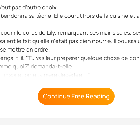
n'eut pas d'autre choix.
bandonna sa tâche. Elle courut hors de la cuisine et ar
rcourir le corps de Lily, remarquant ses mains sales, 
ient le fait qu'elle n'était pas bien nourrie. Il poussa u
t se mettre en ordre.
nça-t-il. "Tu vas leur préparer quelque chose de bon
Comme quoi?" demanda-t-elle.
'inspiration à ta mère décédée!!!"
assembl rent dans ses yeux La mort de sa m re et comment
Continue Free Reading