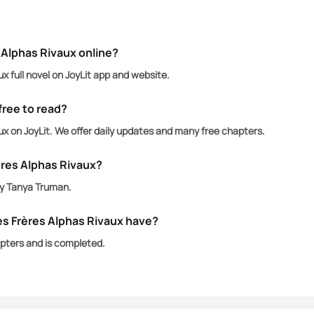
mille pour être une enfant illégitime, Lily apprend bien
u dont la faveur peut faire gagner des guerres aux Al
 Alphas Rivaux online?
t confrontée à un choix capable de bouleverser son de
x full novel on JoyLit app and website.
free to read?
x on JoyLit. We offer daily updates and many free chapters.
itier légitime de la meute la plus puissante de la régi
at animé d’une vision révolutionnaire pour l’avenir des
ères Alphas Rivaux?
by Tanya Truman.
s Frères Alphas Rivaux have?
pters and is completed.