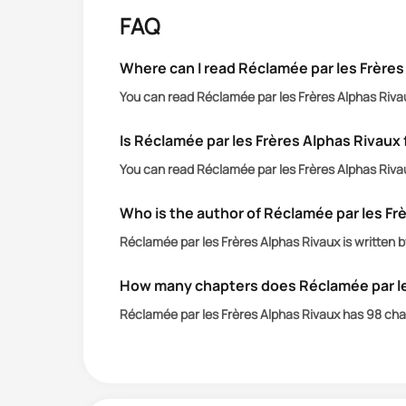
FAQ
Méprisée toute sa vie par sa propre fa
du Loup d’Argent : un ancien demi-die
Where can I read Réclamée par les Frères
que les passions s’embrasent, Lily es
You can read Réclamée par les Frères Alphas Rivau
maudite de ses Alphas.
Is Réclamée par les Frères Alphas Rivaux 
Au final, qui choisira-t-elle ?
You can read Réclamée par les Frères Alphas Rivau
Le cruel et dominateur Alpha Bane, hér
Ou son frère, l’Alpha Ajax, chef renég
Who is the author of Réclamée par les Fr
Réclamée par les Frères Alphas Rivaux is written 
How many chapters does Réclamée par le
Réclamée par les Frères Alphas Rivaux has 98 cha