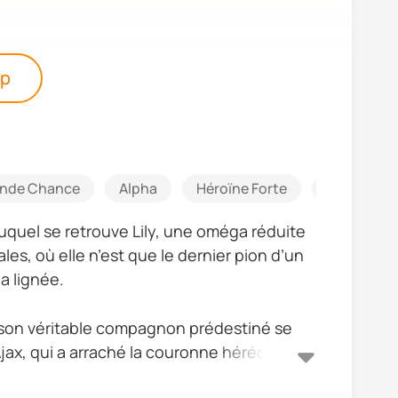
pp
nde Chance
Alpha
Héroïne Forte
Luna
duquel se retrouve Lily, une oméga réduite
es, où elle n’est que le dernier pion d’un
a lignée.
e son véritable compagnon prédestiné se
jax, qui a arraché la couronne héréditaire à