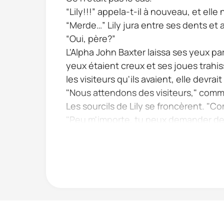
“Lily!!!” appela-t-il à nouveau, et elle 
“Merde…” Lily jura entre ses dents et a
“Oui, père?”
L'Alpha John Baxter laissa ses yeux pa
yeux étaient creux et ses joues trahissa
les visiteurs qu'ils avaient, elle devrai
"Nous attendons des visiteurs," comme
Les sourcils de Lily se froncèrent. "
"Peu m'importe, tu peux demander de l
Lily baissa la t te et des larmes se r