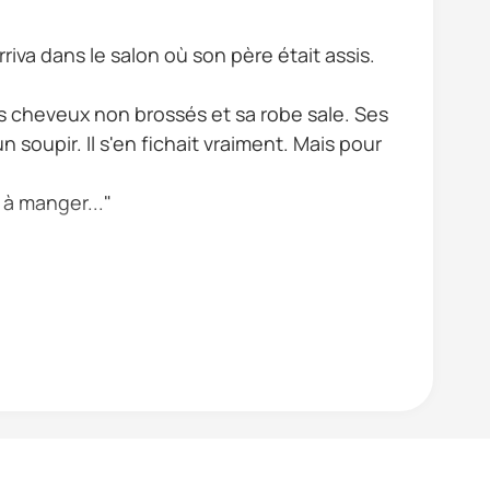
riva dans le salon où son père était assis.
ses cheveux non brossés et sa robe sale. Ses
n soupir. Il s'en fichait vraiment. Mais pour
 à manger..."
 elle tait morte n tait quelque chose...