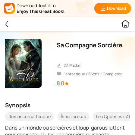
Download JoyLit to
Download
Enjoy This Great Book!
Sa Compagne Sorcière
ZZ Packer
Fantastique / 86chs / Completed
8.0
Synopsis
Romance Inattendue
Âmes sœurs
Les Opposés s'Atti
Dans un monde où sorcières et loup-garous luttent
pour coexister, Ruby, une sorcière puissante,