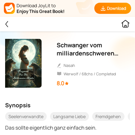
Download JoyLit to
Download
Enjoy This Great Book!
Schwanger vom
milliardenschweren
Alpha
Nasah
Werwolf / 68chs / Completed
8.0
Synopsis
Seelenverwandte
Langsame Liebe
Fremdgehen
F
Das sollte eigentlich ganz einfach sein.