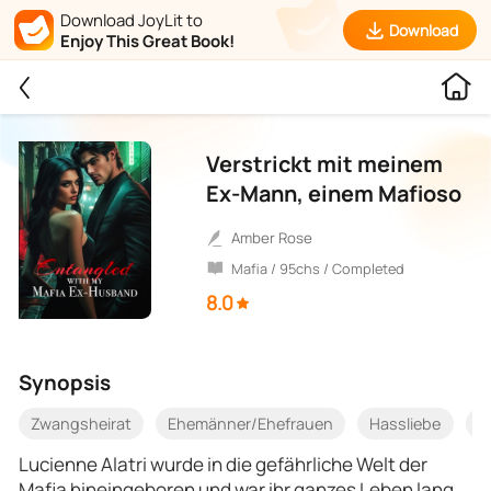
Download JoyLit to
Download
Enjoy This Great Book!
Verstrickt mit meinem
Ex-Mann, einem Mafioso
Amber Rose
Mafia / 95chs / Completed
8.0
Synopsis
Zwangsheirat
Ehemänner/Ehefrauen
Hassliebe
G
Lucienne Alatri wurde in die gefährliche Welt der
Mafia hineingeboren und war ihr ganzes Leben lang